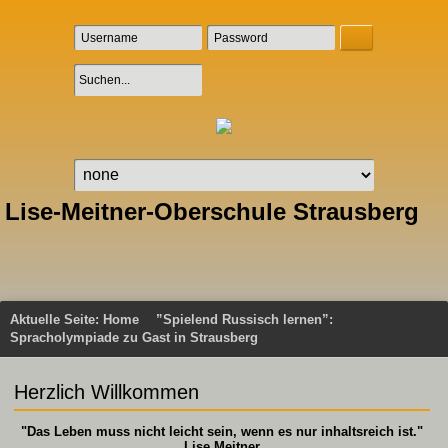
Lise-Meitner-Oberschule Strausberg
Aktuelle Seite:
Home
”Spielend Russisch lernen”:
Spracholympiade zu Gast in Strausberg
Herzlich Willkommen
"Das Leben muss nicht leicht sein, wenn es nur inhaltsreich ist."
Lise Meitner