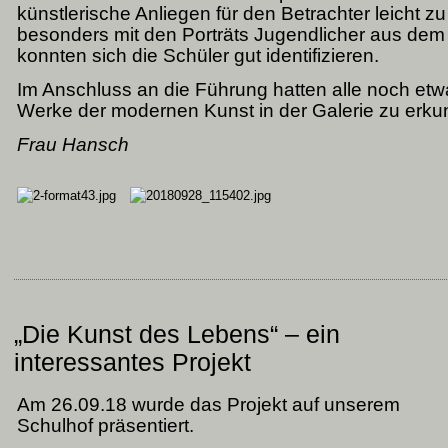
erie.
künstlerische Anliegen für den Betrachter leicht z
e
besonders mit den Porträts Jugendlicher aus dem 
suchten
konnten sich die Schüler gut identifizieren.
ne
Im Anschluss an die Führung hatten alle noch etwa
sstellung
Werke der modernen Kunst in der Galerie zu erku
er-
gst
Frau Hansch
ebe"
r
mänischen
okünstlerin
redana
mes.
e
„Die Kunst des Lebens“ – ein
sstellung
interessantes Projekt
t
n
hülern
Am 26.09.18 wurde das Projekt auf unserem
hr
Schulhof präsentiert.
t