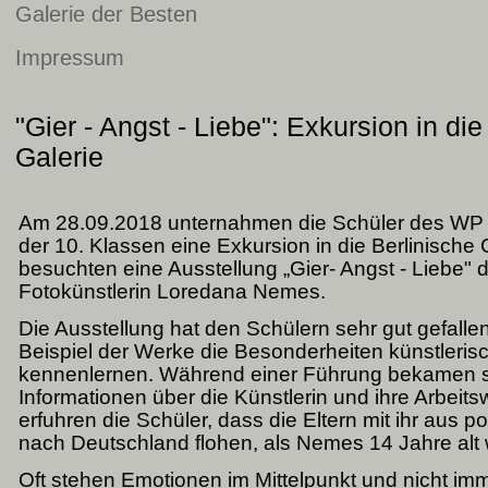
Galerie der Besten
Impressum
m
.09.2018
"Gier - Angst - Liebe": Exkursion in die
ternahmen
Galerie
hüler
s
Am 28.09.2018 unternahmen die Schüler des WP I
P
der 10. Klassen eine Exkursion in die Berlinische G
besuchten eine Ausstellung „Gier- Angst - Liebe"
rses
Fotokünstlerin Loredana Nemes.
unst"
r
Die Ausstellung hat den Schülern sehr gut gefalle
.
Beispiel der Werke die Besonderheiten künstlerisc
assen
kennenlernen. Während einer Führung bekamen si
ne
Informationen über die Künstlerin und ihre Arbeits
kursion
erfuhren die Schüler, dass die
Eltern mit ihr aus p
nach Deutschland flohen, als Nemes 14 Jahre alt 
linische
Oft stehen Emotionen im Mittelpunkt und nicht imm