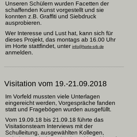
Unseren Schülern wurden Facetten der
allen,
schaffenden Kunst vorgestellt und sie
konnten z.B. Graffiti und Siebdruck
nnten
ausprobieren.
m
spiel
Wer Interesse und Lust hat, kann sich für
r
dieses Projekt, das montags ab 16.00 Uhr
rke
im Horte stattfindet, unter
info@horte-srb.de
anmelden.
sonderheiten
stlerischer
ografie
nnenlernen.
Visitation vom 19.-21.09.2018
hrend
er
hrung
Im Vorfeld mussten viele Unterlagen
kamen
eingereicht werden, Vorgespräche fanden
statt und Fragebögen wurden ausgefüllt.
le
Vom 19.09.18 bis 21.09.18 führte das
formationen
Visitationsteam Interviews mit der
er
Schulleitung, ausgewählten Kollegen,