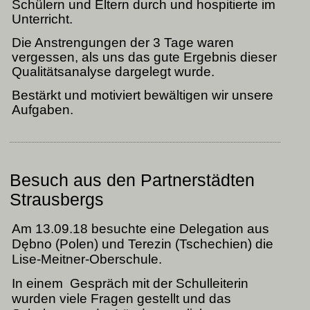
Schülern und Eltern durch und hospitierte im
stlerin
Unterricht.
d
e
Die Anstrengungen der 3 Tage waren
beitsweise.
vergessen, als uns das gute Ergebnis dieser
m
Qualitätsanalyse dargelegt wurde.
spiel
Bestärkt und motiviert bewältigen wir unsere
fuhren
Aufgaben.
üler,
ss
ern
Besuch aus den Partnerstädten
Strausbergs
s
itischen
Am 13.09.18 besuchte eine Delegation aus
ünden
Dębno (Polen) und Terezin (Tschechien) die
ch
Lise-Meitner-Oberschule.
utschland
In einem Gespräch mit der Schulleiterin
hen,
wurden viele Fragen gestellt und das