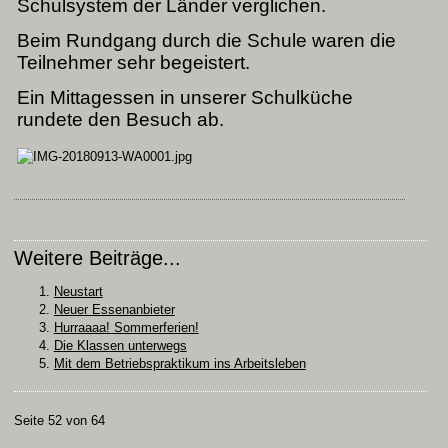
mes
Schulsystem der Länder verglichen.
Beim Rundgang durch die Schule waren die
hre
Teilnehmer sehr begeistert.
.
Ein Mittagessen in unserer Schulküche
rundete den Besuch ab.
ehen
otionen
telpunkt
d
ht
Weitere Beiträge...
mer
Neustart
s
Neuer Essenanbieter
Hurraaaa! Sommerferien!
nstlerische
Die Klassen unterwegs
liegen
Mit dem Betriebspraktikum ins Arbeitsleben
n
trachter
Seite 52 von 64
cht